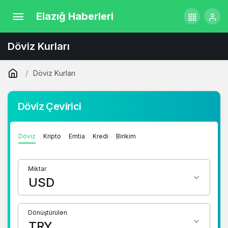
Elazığ Haberleri
Döviz Kurları
Döviz Kurları
Döviz Çevirici
Döviz
Kripto
Emtia
Kredi
Birikim
Miktar
Dönüştürülen