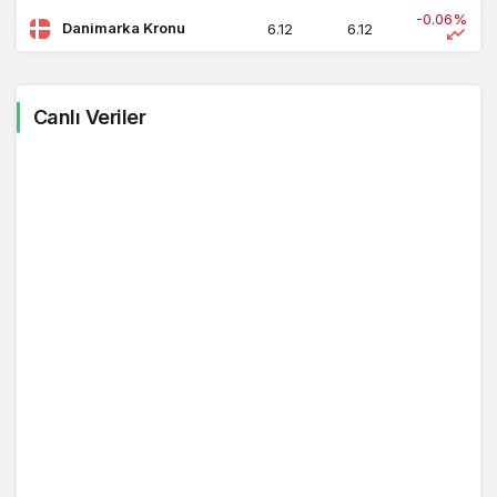
-0.06%
Danimarka Kronu
6.12
6.12
-0.10%
İsveç Kronu
4.10
4.10
Canlı Veriler
-0.03%
Norveç Kronu
3.92
3.93
-0.01%
Japon Yeni
0.00
0.00
Kuveyt Dinarı
129.49
129.92
0.17%
-0.16%
Güney Afrika Randı
2.20
2.20
Bahreyn Dinarı
105.29
105.30
0.12%
Suudi Arabistan
10.58
10.60
0.16%
Riyali