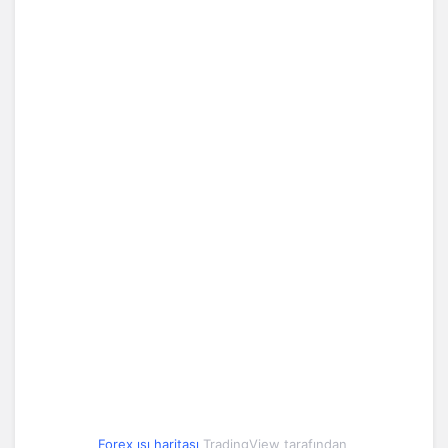
-0.32%
Endonezya Rupiahi
0.00
0.00
-0.19%
Çek Korunası
1.84
1.84
-0.13%
Polonya Zlotisi
10.70
10.70
-0.12%
Romanya Leyi
9.06
9.07
-0.02%
Çin Yuanı
5.53
5.53
Arjantin Pesosu
0.03
0.03
0.15%
0.09%
Arnavutluk Leki
0.47
0.47
AZN
1000.00
1000.00
0%
Forex ısı haritası
TradingView tarafından