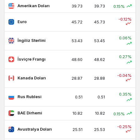
Amerikan Doları
39.73
39.73
0.15%
-0.12%
Euro
45.72
45.73
0.06%
İngiliz Sterlini
53.43
53.45
0.27%
İsviçre Frangı
48.60
48.62
-0.04%
Kanada Doları
28.87
28.88
0.35%
Rus Rublesi
0.51
0.51
BAE Dirhemi
10.82
10.82
0.15%
-0.25%
Avustralya Doları
25.51
25.53