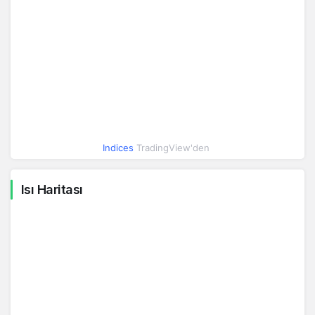
-0.09%
Irak Dinarı
0.03
0.03
İsrail Şekeli
11.50
11.50
1.07%
İran Riyali
0.00
0.00
0%
0.26%
Hindistan Rupisi
0.46
0.46
Indices
TradingView'den
-0.05%
Meksika Pesosu
2.07
2.07
Isı Haritası
-0.29%
Macar Forinti
0.11
0.11
-0.46%
Yeni Zelanda Doları
23.56
23.56
Brezilya Reali
7.21
7.21
0.16%