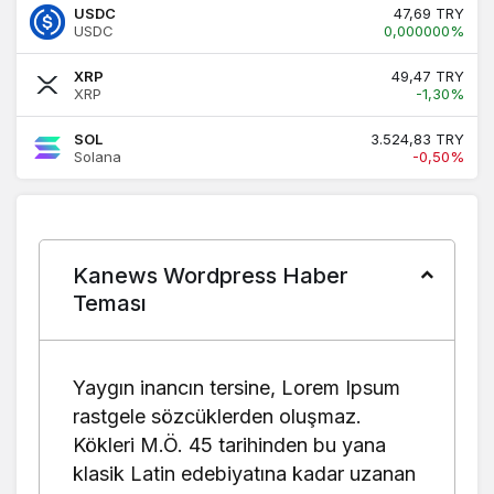
USDC
47,69 TRY
USDC
0,000000%
0.65%
Brent Petrol
75.97
75.97
XRP
49,47 TRY
XRP
-1,30%
-0.22%
Euro/Dolar
1.1496
1.1498
SOL
3.524,83 TRY
Solana
-0,50%
Kanews Wordpress Haber
Teması
Yaygın inancın tersine, Lorem Ipsum
rastgele sözcüklerden oluşmaz.
Kökleri M.Ö. 45 tarihinden bu yana
klasik Latin edebiyatına kadar uzanan