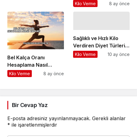
Kilo Verme
8 ay önce
Sağlıklı ve Hızlı Kilo
Verdiren Diyet Türleri
Nelerdir?
Kilo Verme
10 ay önce
Bel Kalça Oranı
Hesaplama Nasıl
Yapılır?
Kilo Verme
8 ay önce
Bir Cevap Yaz
E-posta adresiniz yayınlanmayacak.
Gerekli alanlar
*
ile işaretlenmişlerdir