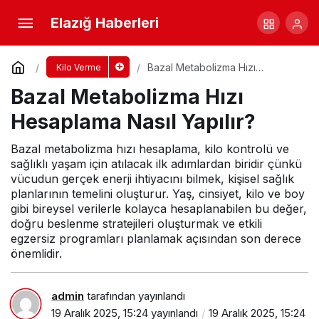
Sağlıklı ve Hızlı Kilo Verdiren Diyet Türleri
Elazığ Haberleri
Nelerdir?
Yorum Yap
Paylaş
Bazal Metabolizma Hızı
Kilo Verme
Hesaplama Nasıl Yapılır?
Bazal Metabolizma Hızı
Hesaplama Nasıl Yapılır?
Bazal metabolizma hızı hesaplama, kilo kontrolü ve
sağlıklı yaşam için atılacak ilk adımlardan biridir çünkü
vücudun gerçek enerji ihtiyacını bilmek, kişisel sağlık
planlarının temelini oluşturur. Yaş, cinsiyet, kilo ve boy
gibi bireysel verilerle kolayca hesaplanabilen bu değer,
doğru beslenme stratejileri oluşturmak ve etkili
egzersiz programları planlamak açısından son derece
önemlidir.
admin
tarafından yayınlandı
19 Aralık 2025, 15:24
yayınlandı
19 Aralık 2025, 15:24