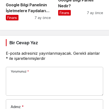
Google Bilgi Panelinin
Nedir?
İşletmelere Faydaları
Finans
7 ay önce
Nelerdir?
Finans
7 ay önce
Bir Cevap Yaz
E-posta adresiniz yayınlanmayacak.
Gerekli alanlar
*
ile işaretlenmişlerdir
Yorumunuz
*
Adınız
*