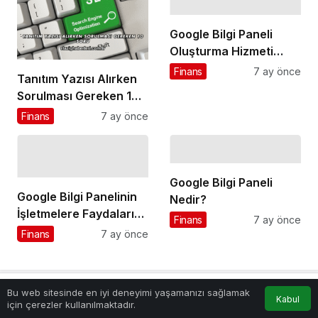
Google Bilgi Paneli
Oluşturma Hizmeti
Nedir?
Finans
7 ay önce
Tanıtım Yazısı Alırken
Sorulması Gereken 10
Soru
Finans
7 ay önce
Google Bilgi Paneli
Google Bilgi Panelinin
Nedir?
İşletmelere Faydaları
Finans
7 ay önce
Nelerdir?
Finans
7 ay önce
Bu web sitesinde en iyi deneyimi yaşamanızı sağlamak
Kabul
Anasayfa
Akış
Hesabım
için çerezler kullanılmaktadır.
Bir Cevap Yaz