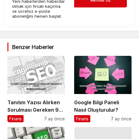
ABONE OL
Yeni haberlerden haberdar
olmak için fırsatı kaçırma
ve ücretsiz e-posta
aboneliğini hemen başlat.
Benzer Haberler
Tanıtım Yazısı Alırken
Google Bilgi Paneli
Sorulması Gereken 9
Nasıl Oluşturulur?
Soru
Finans
7 ay önce
Finans
7 ay önce