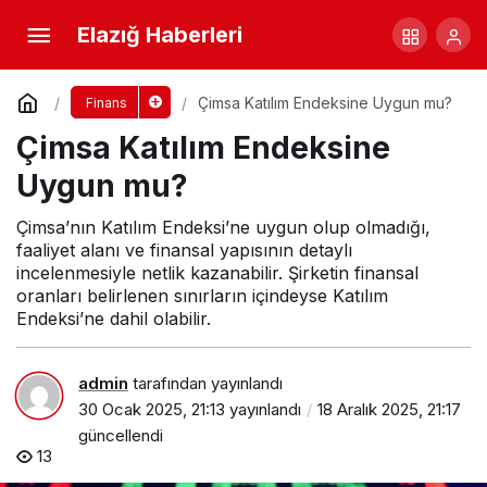
Oba Makarna Katılım Endeksine Uygun mu?
Elazığ Haberleri
Yorum Yap
Paylaş
Çimsa Katılım Endeksine Uygun mu?
Finans
Çimsa Katılım Endeksine
Uygun mu?
Çimsa’nın Katılım Endeksi’ne uygun olup olmadığı,
faaliyet alanı ve finansal yapısının detaylı
incelenmesiyle netlik kazanabilir. Şirketin finansal
oranları belirlenen sınırların içindeyse Katılım
Endeksi’ne dahil olabilir.
admin
tarafından yayınlandı
30 Ocak 2025, 21:13
yayınlandı
18 Aralık 2025, 21:17
güncellendi
13