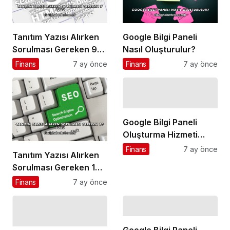
Tanıtım Yazısı Alırken
Google Bilgi Paneli
Sorulması Gereken 9
Nasıl Oluşturulur?
Soru
Finans
7 ay önce
Finans
7 ay önce
Google Bilgi Paneli
Oluşturma Hizmeti
Nedir?
Finans
7 ay önce
Tanıtım Yazısı Alırken
Sorulması Gereken 10
Soru
Finans
7 ay önce
Google Bilgi Paneli