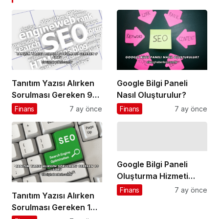
Tanıtım Yazısı Alırken
Google Bilgi Paneli
Sorulması Gereken 9
Nasıl Oluşturulur?
Soru
Finans
7 ay önce
Finans
7 ay önce
Google Bilgi Paneli
Oluşturma Hizmeti
Nedir?
Finans
7 ay önce
Tanıtım Yazısı Alırken
Sorulması Gereken 10
Soru