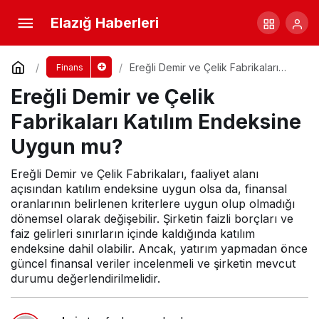
Ereğli Demir ve Çelik Fabrikaları Katılım
Elazığ Haberleri
Endeksine Uygun mu?
Yorum Yap
Ereğli Demir ve Çelik Fabrikaları
Finans
Katılım Endeksine Uygun mu?
Ereğli Demir ve Çelik
Fabrikaları Katılım Endeksine
Uygun mu?
Ereğli Demir ve Çelik Fabrikaları, faaliyet alanı
açısından katılım endeksine uygun olsa da, finansal
oranlarının belirlenen kriterlere uygun olup olmadığı
dönemsel olarak değişebilir. Şirketin faizli borçları ve
faiz gelirleri sınırların içinde kaldığında katılım
endeksine dahil olabilir. Ancak, yatırım yapmadan önce
güncel finansal veriler incelenmeli ve şirketin mevcut
durumu değerlendirilmelidir.