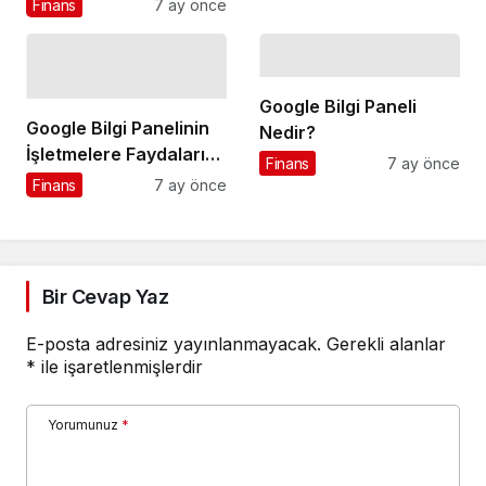
Finans
7 ay önce
Google Bilgi Paneli
Google Bilgi Panelinin
Nedir?
İşletmelere Faydaları
Finans
7 ay önce
Nelerdir?
Finans
7 ay önce
Bir Cevap Yaz
E-posta adresiniz yayınlanmayacak.
Gerekli alanlar
*
ile işaretlenmişlerdir
Yorumunuz
*