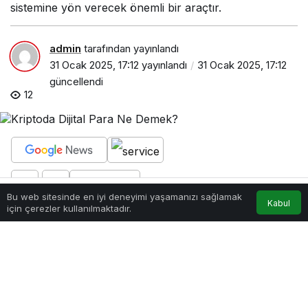
sistemine yön verecek önemli bir araçtır.
admin
tarafından yayınlandı
31 Ocak 2025, 17:12
yayınlandı
31 Ocak 2025, 17:12
güncellendi
12
PAYLAŞ
Bu web sitesinde en iyi deneyimi yaşamanızı sağlamak
Kabul
Anasayfa
Akış
Hesabım
için çerezler kullanılmaktadır.
Dijital para
, modern finans dünyasında giderek
daha fazla ilgi çeken bir kavramdır. Özellikle
blockchain teknolojisinin gelişimiyle birlikte dijital
para, merkeziyetsizlik, güvenlik ve hız gibi
özellikleriyle ön plana çıkmıştır. Bu yazımızda,
kripto para ekosisteminde dijital paranın ne anlama