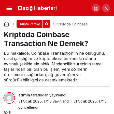
Kriptoda Dijital Para Ne Demek?
Elazığ Haberleri
Yorum Yap
Paylaş
Kriptoda Coinbase
Kripto Paralar
Transaction Ne Demek?
Kriptoda Coinbase
Transaction Ne Demek?
Bu makalede, Coinbase Transaction’ın ne olduğunu,
nasıl çalıştığını ve kripto ekosistemindeki rolünü
ayrıntılı şekilde ele aldık. Madencilik sürecinin temel
taşlarından biri olan bu işlem, yeni coinlerin
üretilmesini sağlarken, ağ güvenliğini ve
sürdürülebilirliğini de desteklemektedir.
admin
tarafından yayınlandı
31 Ocak 2025, 17:13
yayınlandı
31 Ocak 2025, 17:13
güncellendi
11