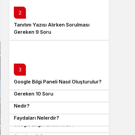
2
Tanıtım Yazısı Alırken Sorulması
Gereken 9 Soru
3
4
Google Bilgi Paneli Nasıl Oluşturulur?
Tanıtım Yazısı Alırken Sorulması
5
Gereken 10 Soru
Google Bilgi Paneli Oluşturma Hizmeti
6
Nedir?
Google Bilgi Panelinin İşletmelere
7
8
Faydaları Nelerdir?
Google Bilgi Paneli Nedir?
Tanıtım Yazısı Alırken Sorulması
9