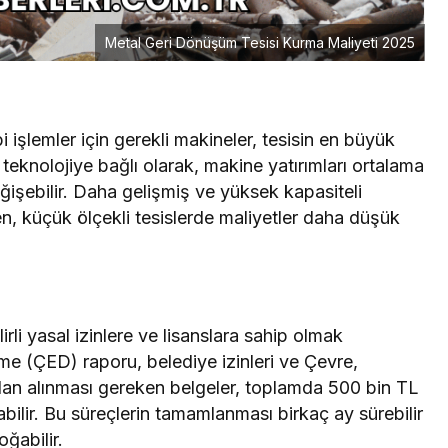
Metal Geri Dönüşüm Tesisi Kurma Maliyeti 2025
 işlemler için gerekli makineler, tesisin en büyük
k teknolojiye bağlı olarak, makine yatırımları ortalama
ğişebilir. Daha gelişmiş ve yüksek kapasiteli
n, küçük ölçekli tesislerde maliyetler daha düşük
rli yasal izinlere ve lisanslara sahip olmak
me (ÇED) raporu, belediye izinleri ve Çevre,
’ndan alınması gereken belgeler, toplamda 500 bin TL
abilir. Bu süreçlerin tamamlanması birkaç ay sürebilir
oğabilir.