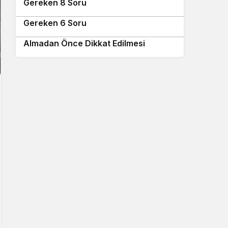
Gereken 8 Soru
Tanıtım Yazısı Alırken Sorulması
10
Gereken 6 Soru
Google Bilgi Paneli Oluşturma Hizmeti
Almadan Önce Dikkat Edilmesi
Gerekenler