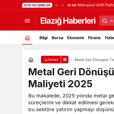
Metropool AVM Platf
15:58
SON GELIŞMELER
Nedir? Sunulan Ürünl
Elazığ Haberleri
Hizmetler
Bilgi
Borsa
Ekonomi
Finans
Habe
Metal Geri Dönüşüm Tes
İş Fikirleri
Metal Geri Dönüş
Maliyeti 2025
Bu makalede, 2025 yılında metal ger
süreçlerini ve dikkat edilmesi gereke
bu sektöre yatırım yapmayı düşünü