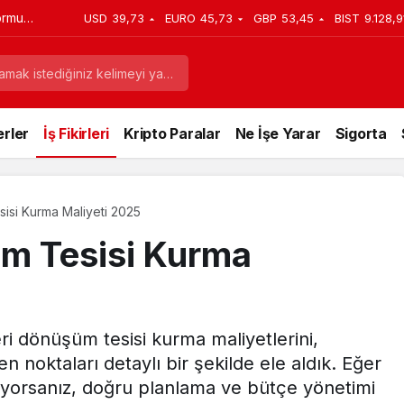
ormu
USD
39,73
EURO
45,73
GBP
53,45
BIST
9.128,9
er ve
rler
İş Fikirleri
Kripto Paralar
Ne İşe Yarar
Sigorta
isi Kurma Maliyeti 2025
üm Tesisi Kurma
i dönüşüm tesisi kurma maliyetlerini,
n noktaları detaylı bir şekilde ele aldık. Eğer
yorsanız, doğru planlama ve bütçe yönetimi