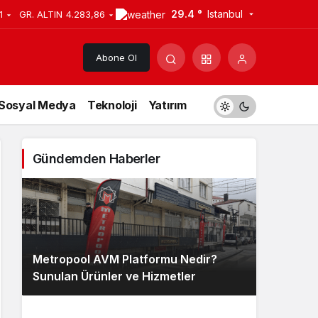
29.4 °
Istanbul
1
GR. ALTIN
4.283,86
Abone Ol
Sosyal Medya
Teknoloji
Yatırım
Gündemden Haberler
Metropool AVM Platformu Nedir?
Sunulan Ürünler ve Hizmetler